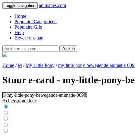
animaties.com
Toggle navigation
Home
Populaire Categorieën
Populaire Gifs
Help
Beveel ons aan
Zoeken
Home
/
M
/
My Little Pony
/
my-little-pony-bewegende-animatie-009
Stuur e-card - my-little-pony-
Achtergrondkleur: