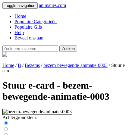
animaties.com
Toggle navigation
Home
Populaire Categorieën
Populaire Gifs
Help
Beveel ons aan
Zoeken
Home
/
B
/
Bezems
/
bezem-bewegende-animatie-0003
/ Stuur e-
card
Stuur e-card - bezem-
bewegende-animatie-0003
Achtergrondkleur: