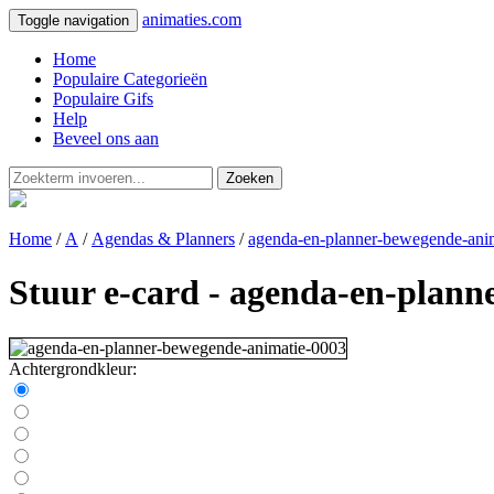
animaties.com
Toggle navigation
Home
Populaire Categorieën
Populaire Gifs
Help
Beveel ons aan
Zoeken
Home
/
A
/
Agendas & Planners
/
agenda-en-planner-bewegende-ani
Stuur e-card - agenda-en-plan
Achtergrondkleur: