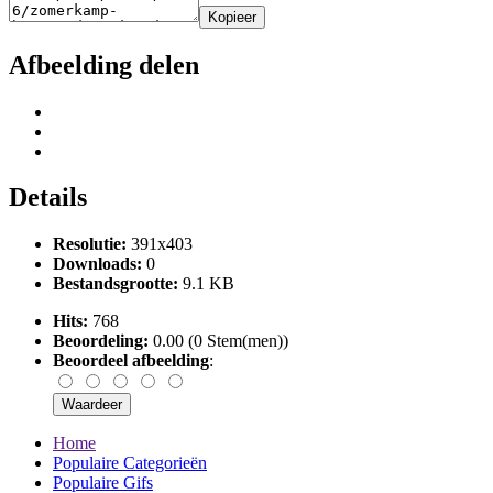
Kopieer
Afbeelding delen
Details
Resolutie:
391x403
Downloads:
0
Bestandsgrootte:
9.1 KB
Hits:
768
Beoordeling:
0.00 (0 Stem(men))
Beoordeel afbeelding
:
Home
Populaire Categorieën
Populaire Gifs