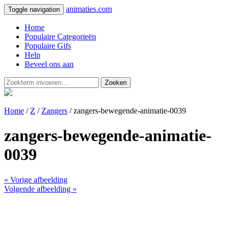
animaties.com
Toggle navigation
Home
Populaire Categorieën
Populaire Gifs
Help
Beveel ons aan
Zoeken
Home
/
Z
/
Zangers
/ zangers-bewegende-animatie-0039
zangers-bewegende-animatie-
0039
« Vorige afbeelding
Volgende afbeelding »