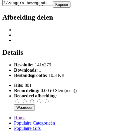
Kopieer
Afbeelding delen
Details
Resolutie:
141x279
Downloads:
1
Bestandsgrootte:
10.3 KB
Hits:
801
Beoordeling:
0.00 (0 Stem(men))
Beoordeel afbeelding
:
Home
Populaire Categorieën
Populaire Gifs