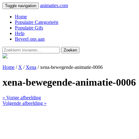
animaties.com
Toggle navigation
Home
Populaire Categorieën
Populaire Gifs
Help
Beveel ons aan
Zoeken
Home
/
X
/
Xena
/ xena-bewegende-animatie-0006
xena-bewegende-animatie-0006
« Vorige afbeelding
Volgende afbeelding »