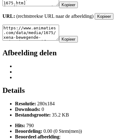
Kopieer
URL:
(rechtstreekse URL naar de afbeelding)
Kopieer
Kopieer
Afbeelding delen
Details
Resolutie:
280x184
Downloads:
0
Bestandsgrootte:
35.2 KB
Hits:
790
Beoordeling:
0.00 (0 Stem(men))
Beoordeel afbeelding
: