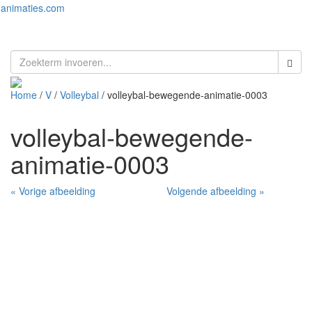
animaties.com
Toggl
naviga
Home
/
V
/
Volleybal
/ volleybal-bewegende-animatie-0003
volleybal-bewegende-
animatie-0003
« Vorige afbeelding
Volgende afbeelding »