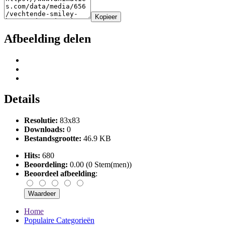
Kopieer
Afbeelding delen
Details
Resolutie:
83x83
Downloads:
0
Bestandsgrootte:
46.9 KB
Hits:
680
Beoordeling:
0.00 (0 Stem(men))
Beoordeel afbeelding
:
Home
Populaire Categorieën