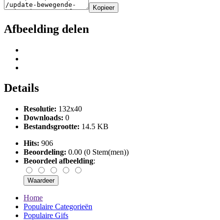
Kopieer
Afbeelding delen
Details
Resolutie:
132x40
Downloads:
0
Bestandsgrootte:
14.5 KB
Hits:
906
Beoordeling:
0.00 (0 Stem(men))
Beoordeel afbeelding
:
Home
Populaire Categorieën
Populaire Gifs