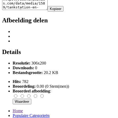
Kopieer
Afbeelding delen
Details
Resolutie:
306x200
Downloads:
0
Bestandsgrootte:
20.2 KB
Hits:
782
Beoordeling:
0.00 (0 Stem(men))
Beoordeel afbeelding
:
Home
Populaire Categorieën