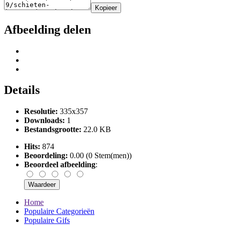
Kopieer
Afbeelding delen
Details
Resolutie:
335x357
Downloads:
1
Bestandsgrootte:
22.0 KB
Hits:
874
Beoordeling:
0.00 (0 Stem(men))
Beoordeel afbeelding
:
Home
Populaire Categorieën
Populaire Gifs