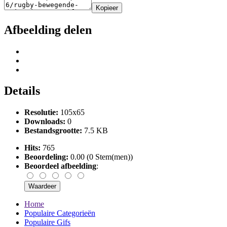
Kopieer
Afbeelding delen
Details
Resolutie:
105x65
Downloads:
0
Bestandsgrootte:
7.5 KB
Hits:
765
Beoordeling:
0.00 (0 Stem(men))
Beoordeel afbeelding
:
Home
Populaire Categorieën
Populaire Gifs