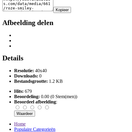
Kopieer
Afbeelding delen
Details
Resolutie:
40x40
Downloads:
0
Bestandsgrootte:
1.2 KB
Hits:
679
Beoordeling:
0.00 (0 Stem(men))
Beoordeel afbeelding
:
Home
Populaire Categorieën