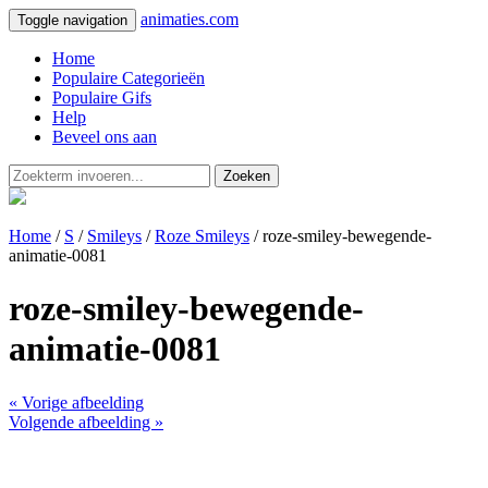
animaties.com
Toggle navigation
Home
Populaire Categorieën
Populaire Gifs
Help
Beveel ons aan
Zoeken
Home
/
S
/
Smileys
/
Roze Smileys
/ roze-smiley-bewegende-
animatie-0081
roze-smiley-bewegende-
animatie-0081
« Vorige afbeelding
Volgende afbeelding »