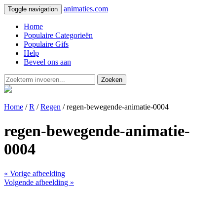
animaties.com
Toggle navigation
Home
Populaire Categorieën
Populaire Gifs
Help
Beveel ons aan
Zoeken
Home
/
R
/
Regen
/ regen-bewegende-animatie-0004
regen-bewegende-animatie-
0004
« Vorige afbeelding
Volgende afbeelding »