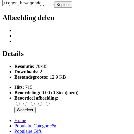
Kopieer
Afbeelding delen
Details
Resolutie:
70x35
Downloads:
2
Bestandsgrootte:
12.9 KB
Hits:
715
Beoordeling:
0.00 (0 Stem(men))
Beoordeel afbeelding
:
Home
Populaire Categorieën
Populaire Gifs