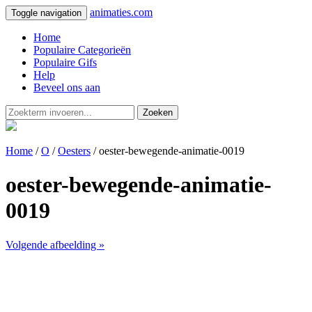
animaties.com
Toggle navigation
Home
Populaire Categorieën
Populaire Gifs
Help
Beveel ons aan
Zoeken
Home
/
O
/
Oesters
/ oester-bewegende-animatie-0019
oester-bewegende-animatie-
0019
Volgende afbeelding »