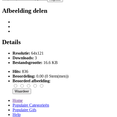
Afbeelding delen
Details
Resolutie:
64x121
Downloads:
3
Bestandsgrootte:
16.6 KB
Hits:
836
Beoordeling:
0.00 (0 Stem(men))
Beoordeel afbeelding
:
Home
Populaire Categorieën
Populaire Gifs
Help