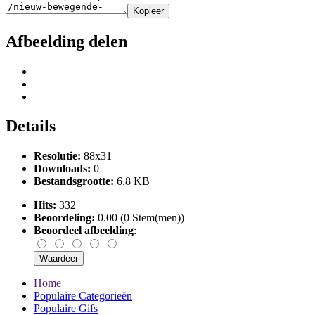
Kopieer
Afbeelding delen
Details
Resolutie:
88x31
Downloads:
0
Bestandsgrootte:
6.8 KB
Hits:
332
Beoordeling:
0.00 (0 Stem(men))
Beoordeel afbeelding
:
Home
Populaire Categorieën
Populaire Gifs