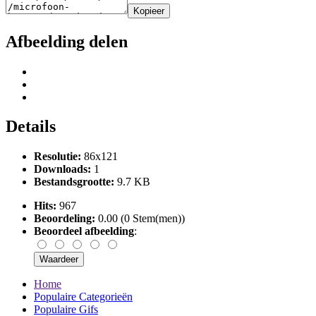
Kopieer
Afbeelding delen
Details
Resolutie:
86x121
Downloads:
1
Bestandsgrootte:
9.7 KB
Hits:
967
Beoordeling:
0.00 (0 Stem(men))
Beoordeel afbeelding
:
Home
Populaire Categorieën
Populaire Gifs