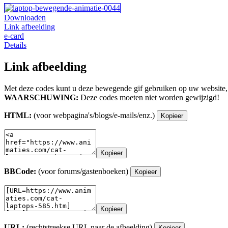
Downloaden
Link afbeelding
e-card
Details
Link afbeelding
Met deze codes kunt u deze bewegende gif gebruiken op uw website,
WAARSCHUWING:
Deze codes moeten niet worden gewijzigd!
HTML:
(voor webpagina's/blogs/e-mails/enz.)
Kopieer
Kopieer
BBCode:
(voor forums/gastenboeken)
Kopieer
Kopieer
URL:
(rechtstreekse URL naar de afbeelding)
Kopieer