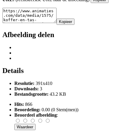
Kopieer
Afbeelding delen
Details
Resolutie:
391x410
Downloads:
3
Bestandsgrootte:
43.2 KB
Hits:
866
Beoordeling:
0.00 (0 Stem(men))
Beoordeel afbeelding
: