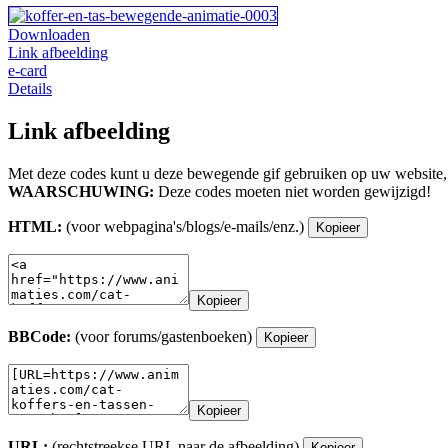
Downloaden
Link afbeelding
e-card
Details
Link afbeelding
Met deze codes kunt u deze bewegende gif gebruiken op uw website,
WAARSCHUWING:
Deze codes moeten niet worden gewijzigd!
HTML:
(voor webpagina's/blogs/e-mails/enz.)
Kopieer
Kopieer
BBCode:
(voor forums/gastenboeken)
Kopieer
Kopieer
URL:
(rechtstreekse URL naar de afbeelding)
Kopieer