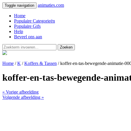
animaties.com
Toggle navigation
Home
Populaire Categorieën
Populaire Gifs
Help
Beveel ons aan
Zoeken
Home
/
K
/
Koffers & Tassen
/ koffer-en-tas-bewegende-animatie-00
koffer-en-tas-bewegende-animat
« Vorige afbeelding
Volgende afbeelding »