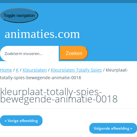
Toggle navigation
animaties.com
Zoeken
Home
/
K
/
Kleurplaten
/
Kleurplaten Totally Spies
/ kleurplaat-
totally-spies-bewegende-animatie-0018
kleurplaat-totally-spies-
bewegende-animatie-0018
« Vorige afbeelding
Volgende afbeelding »