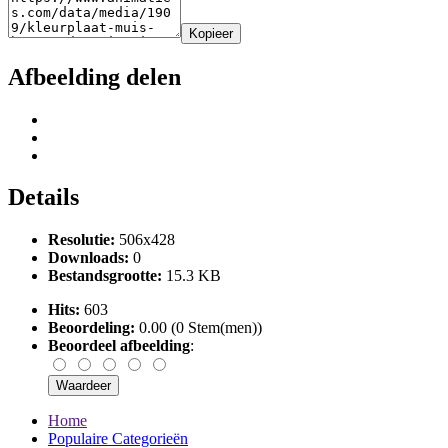
Kopieer
Afbeelding delen
Details
Resolutie:
506x428
Downloads:
0
Bestandsgrootte:
15.3 KB
Hits:
603
Beoordeling:
0.00 (0 Stem(men))
Beoordeel afbeelding
:
Home
Populaire Categorieën