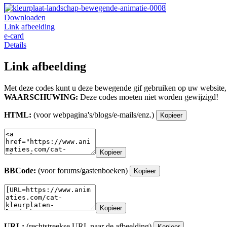
Downloaden
Link afbeelding
e-card
Details
Link afbeelding
Met deze codes kunt u deze bewegende gif gebruiken op uw website,
WAARSCHUWING:
Deze codes moeten niet worden gewijzigd!
HTML:
(voor webpagina's/blogs/e-mails/enz.)
Kopieer
Kopieer
BBCode:
(voor forums/gastenboeken)
Kopieer
Kopieer
URL:
(rechtstreekse URL naar de afbeelding)
Kopieer