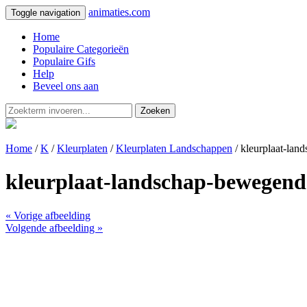
animaties.com
Toggle navigation
Home
Populaire Categorieën
Populaire Gifs
Help
Beveel ons aan
Zoeken
Home
/
K
/
Kleurplaten
/
Kleurplaten Landschappen
/ kleurplaat-la
kleurplaat-landschap-bewegend
« Vorige afbeelding
Volgende afbeelding »