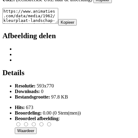
Kopieer
Afbeelding delen
Details
Resolutie:
593x770
Downloads:
0
Bestandsgrootte:
97.8 KB
Hits:
673
Beoordeling:
0.00 (0 Stem(men))
Beoordeel afbeelding
: