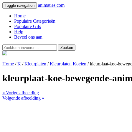
animaties.com
Toggle navigation
Home
Populaire Categorieën
Populaire Gifs
Help
Beveel ons aan
Zoeken
Home
/
K
/
Kleurplaten
/
Kleurplaten Koeien
/ kleurplaat-koe-beweg
kleurplaat-koe-bewegende-anim
« Vorige afbeelding
Volgende afbeelding »