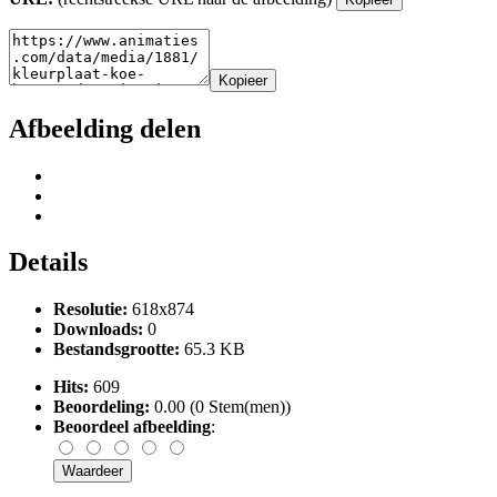
Kopieer
Afbeelding delen
Details
Resolutie:
618x874
Downloads:
0
Bestandsgrootte:
65.3 KB
Hits:
609
Beoordeling:
0.00 (0 Stem(men))
Beoordeel afbeelding
: