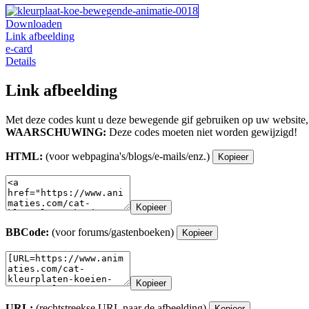
Downloaden
Link afbeelding
e-card
Details
Link afbeelding
Met deze codes kunt u deze bewegende gif gebruiken op uw website,
WAARSCHUWING:
Deze codes moeten niet worden gewijzigd!
HTML:
(voor webpagina's/blogs/e-mails/enz.)
Kopieer
Kopieer
BBCode:
(voor forums/gastenboeken)
Kopieer
Kopieer
URL:
(rechtstreekse URL naar de afbeelding)
Kopieer