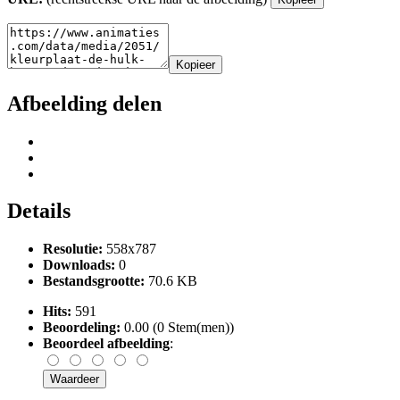
Kopieer
Afbeelding delen
Details
Resolutie:
558x787
Downloads:
0
Bestandsgrootte:
70.6 KB
Hits:
591
Beoordeling:
0.00 (0 Stem(men))
Beoordeel afbeelding
: