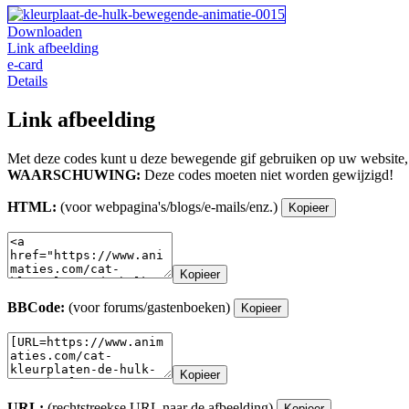
Downloaden
Link afbeelding
e-card
Details
Link afbeelding
Met deze codes kunt u deze bewegende gif gebruiken op uw website,
WAARSCHUWING:
Deze codes moeten niet worden gewijzigd!
HTML:
(voor webpagina's/blogs/e-mails/enz.)
Kopieer
Kopieer
BBCode:
(voor forums/gastenboeken)
Kopieer
Kopieer
URL:
(rechtstreekse URL naar de afbeelding)
Kopieer