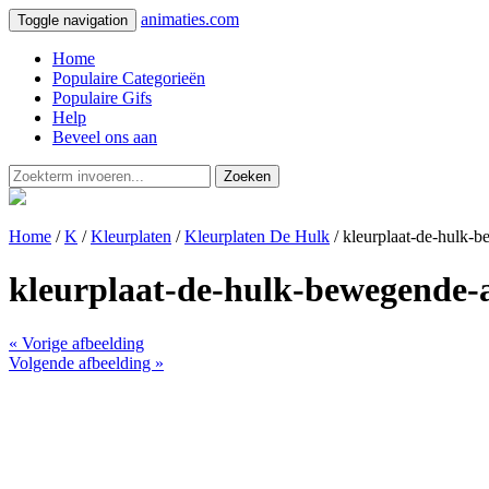
animaties.com
Toggle navigation
Home
Populaire Categorieën
Populaire Gifs
Help
Beveel ons aan
Zoeken
Home
/
K
/
Kleurplaten
/
Kleurplaten De Hulk
/ kleurplaat-de-hulk-
kleurplaat-de-hulk-bewegende-
« Vorige afbeelding
Volgende afbeelding »