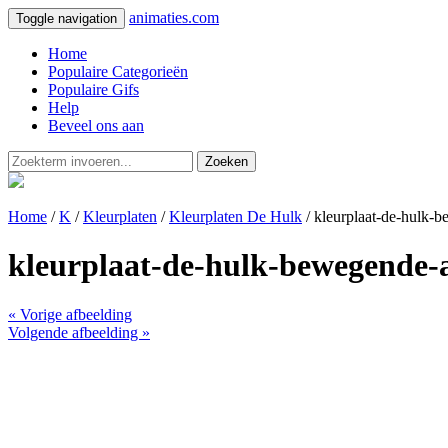
animaties.com
Toggle navigation
Home
Populaire Categorieën
Populaire Gifs
Help
Beveel ons aan
Zoeken
Home
/
K
/
Kleurplaten
/
Kleurplaten De Hulk
/ kleurplaat-de-hulk-
kleurplaat-de-hulk-bewegende-
« Vorige afbeelding
Volgende afbeelding »