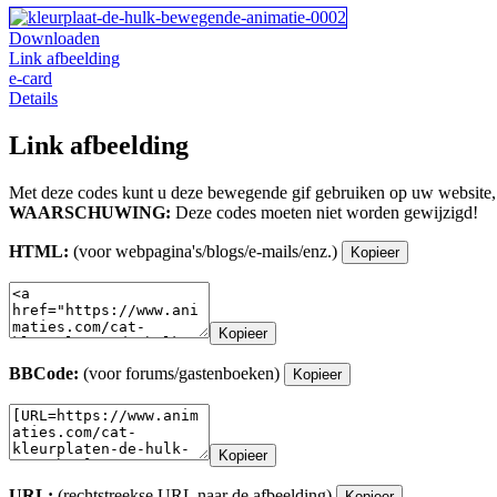
Downloaden
Link afbeelding
e-card
Details
Link afbeelding
Met deze codes kunt u deze bewegende gif gebruiken op uw website,
WAARSCHUWING:
Deze codes moeten niet worden gewijzigd!
HTML:
(voor webpagina's/blogs/e-mails/enz.)
Kopieer
Kopieer
BBCode:
(voor forums/gastenboeken)
Kopieer
Kopieer
URL:
(rechtstreekse URL naar de afbeelding)
Kopieer