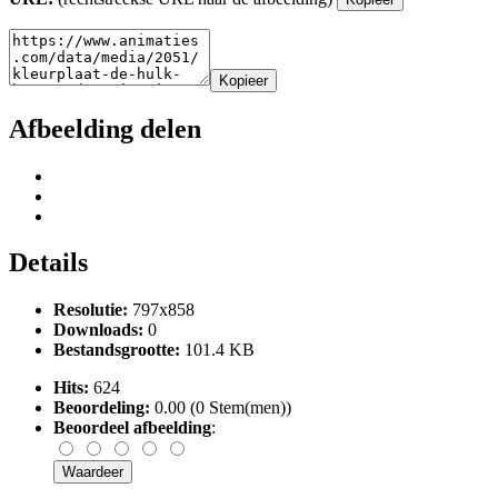
Kopieer
Afbeelding delen
Details
Resolutie:
797x858
Downloads:
0
Bestandsgrootte:
101.4 KB
Hits:
624
Beoordeling:
0.00 (0 Stem(men))
Beoordeel afbeelding
: