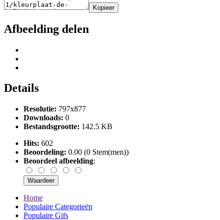
Kopieer
Afbeelding delen
Details
Resolutie:
797x877
Downloads:
0
Bestandsgrootte:
142.5 KB
Hits:
602
Beoordeling:
0.00 (0 Stem(men))
Beoordeel afbeelding
:
Home
Populaire Categorieën
Populaire Gifs