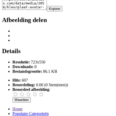
Kopieer
Afbeelding delen
Details
Resolutie:
723x550
Downloads:
0
Bestandsgrootte:
86.1 KB
Hits:
607
Beoordeling:
0.00 (0 Stem(men))
Beoordeel afbeelding
:
Home
Populaire Categorieën