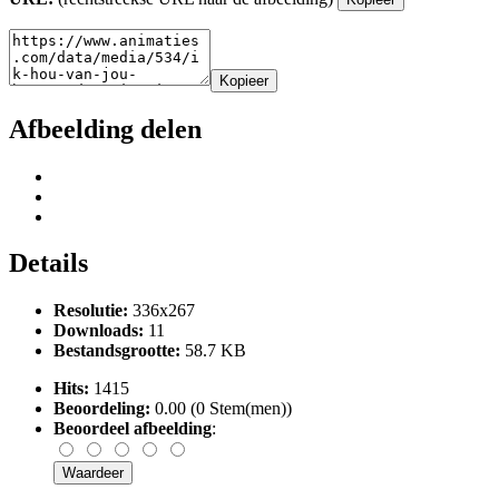
Kopieer
Afbeelding delen
Details
Resolutie:
336x267
Downloads:
11
Bestandsgrootte:
58.7 KB
Hits:
1415
Beoordeling:
0.00 (0 Stem(men))
Beoordeel afbeelding
: