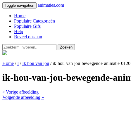
animaties.com
Toggle navigation
Home
Populaire Categorieën
Populaire Gifs
Help
Beveel ons aan
Zoeken
Home
/
I
/
Ik hou van jou
/ ik-hou-van-jou-bewegende-animatie-0120
ik-hou-van-jou-bewegende-anim
« Vorige afbeelding
Volgende afbeelding »