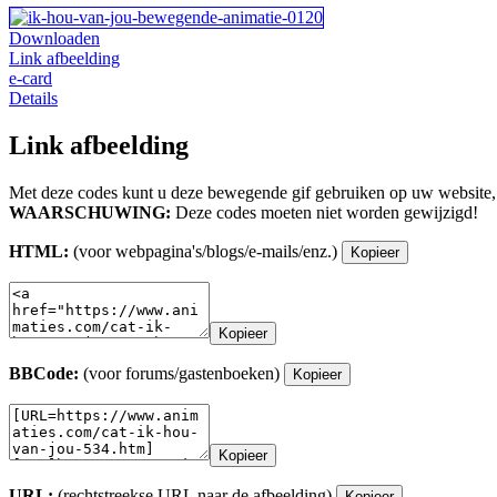
Downloaden
Link afbeelding
e-card
Details
Link afbeelding
Met deze codes kunt u deze bewegende gif gebruiken op uw website,
WAARSCHUWING:
Deze codes moeten niet worden gewijzigd!
HTML:
(voor webpagina's/blogs/e-mails/enz.)
Kopieer
Kopieer
BBCode:
(voor forums/gastenboeken)
Kopieer
Kopieer
URL:
(rechtstreekse URL naar de afbeelding)
Kopieer