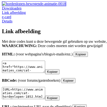
Downloaden
Link afbeelding
e-card
Details
Link afbeelding
Met deze codes kunt u deze bewegende gif gebruiken op uw website,
WAARSCHUWING:
Deze codes moeten niet worden gewijzigd!
HTML:
(voor webpagina's/blogs/e-mails/enz.)
Kopieer
Kopieer
BBCode:
(voor forums/gastenboeken)
Kopieer
Kopieer
URL:
(rechtstreekse URL naar de afbeelding)
Kopieer