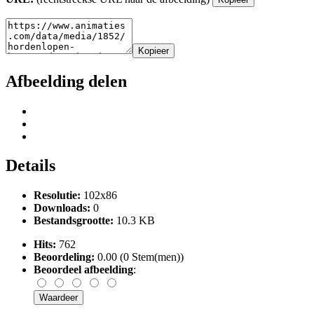
Kopieer
Afbeelding delen
Details
Resolutie:
102x86
Downloads:
0
Bestandsgrootte:
10.3 KB
Hits:
762
Beoordeling:
0.00 (0 Stem(men))
Beoordeel afbeelding
: