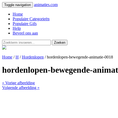
animaties.com
Toggle navigation
Home
Populaire Categorieën
Populaire Gifs
Help
Beveel ons aan
Zoeken
Home
/
H
/
Hordenlopen
/ hordenlopen-bewegende-animatie-0018
hordenlopen-bewegende-animat
« Vorige afbeelding
Volgende afbeelding »