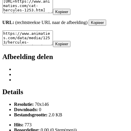
Kopieer
URL:
(rechtstreekse URL naar de afbeelding)
Kopieer
Kopieer
Afbeelding delen
Details
Resolutie:
70x146
Downloads:
0
Bestandsgrootte:
2.0 KB
Hits:
773
Beoordeling:
0.00 (0 Stem(men))