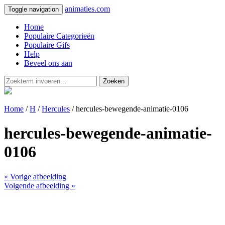
animaties.com
Toggle navigation
Home
Populaire Categorieën
Populaire Gifs
Help
Beveel ons aan
Zoeken
Home
/
H
/
Hercules
/ hercules-bewegende-animatie-0106
hercules-bewegende-animatie-
0106
« Vorige afbeelding
Volgende afbeelding »