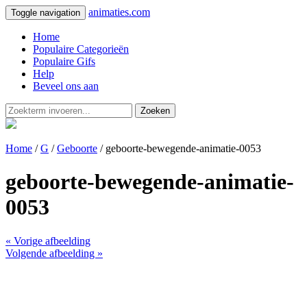
animaties.com
Toggle navigation
Home
Populaire Categorieën
Populaire Gifs
Help
Beveel ons aan
Zoeken
Home
/
G
/
Geboorte
/ geboorte-bewegende-animatie-0053
geboorte-bewegende-animatie-
0053
« Vorige afbeelding
Volgende afbeelding »