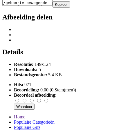
Kopieer
Afbeelding delen
Details
Resolutie:
149x124
Downloads:
5
Bestandsgrootte:
5.4 KB
Hits:
971
Beoordeling:
0.00 (0 Stem(men))
Beoordeel afbeelding
:
Home
Populaire Categorieën
Populaire Gifs