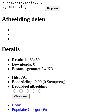
Kopieer
Afbeelding delen
Details
Resolutie:
68x50
Downloads:
0
Bestandsgrootte:
7.4 KB
Hits:
791
Beoordeling:
0.00 (0 Stem(men))
Beoordeel afbeelding
:
Home
Populaire Categorieën