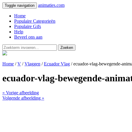
animaties.com
Toggle navigation
Home
Populaire Categorieën
Populaire Gifs
Help
Beveel ons aan
Zoeken
Home
/
V
/
Vlaggen
/
Ecuador Vlag
/ ecuador-vlag-bewegende-anima
ecuador-vlag-bewegende-animat
« Vorige afbeelding
Volgende afbeelding »