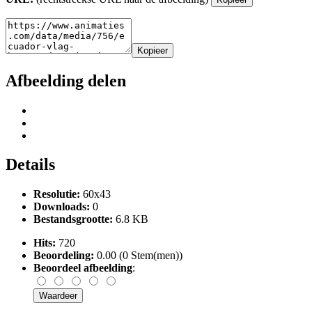
Kopieer
Afbeelding delen
Details
Resolutie:
60x43
Downloads:
0
Bestandsgrootte:
6.8 KB
Hits:
720
Beoordeling:
0.00 (0 Stem(men))
Beoordeel afbeelding
: