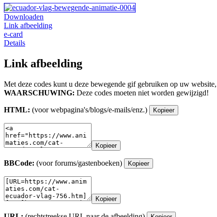
Downloaden
Link afbeelding
e-card
Details
Link afbeelding
Met deze codes kunt u deze bewegende gif gebruiken op uw website,
WAARSCHUWING:
Deze codes moeten niet worden gewijzigd!
HTML:
(voor webpagina's/blogs/e-mails/enz.)
Kopieer
Kopieer
BBCode:
(voor forums/gastenboeken)
Kopieer
Kopieer
URL:
(rechtstreekse URL naar de afbeelding)
Kopieer