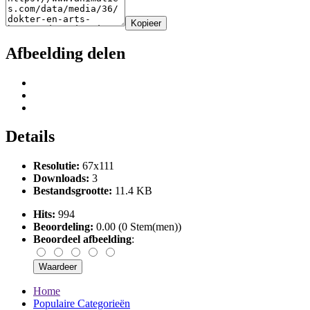
Kopieer
Afbeelding delen
Details
Resolutie:
67x111
Downloads:
3
Bestandsgrootte:
11.4 KB
Hits:
994
Beoordeling:
0.00 (0 Stem(men))
Beoordeel afbeelding
:
Home
Populaire Categorieën