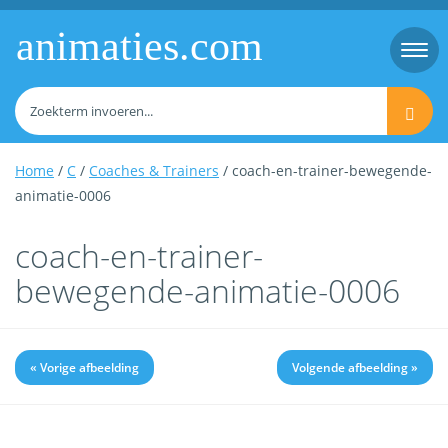
animaties.com
Togg
navi
Home
/
C
/
Coaches & Trainers
/ coach-en-trainer-bewegende-
animatie-0006
coach-en-trainer-
bewegende-animatie-0006
« Vorige afbeelding
Volgende afbeelding »