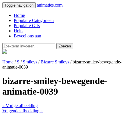
animaties.com
Toggle navigation
Home
Populaire Categorieën
Populaire Gifs
Help
Beveel ons aan
Zoeken
Home
/
S
/
Smileys
/
Bizarre Smileys
/ bizarre-smiley-bewegende-
animatie-0039
bizarre-smiley-bewegende-
animatie-0039
« Vorige afbeelding
Volgende afbeelding »