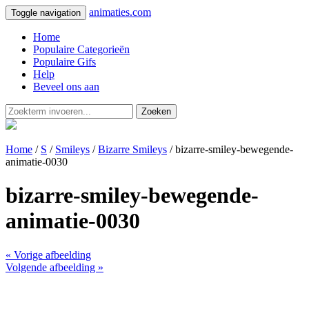
animaties.com
Toggle navigation
Home
Populaire Categorieën
Populaire Gifs
Help
Beveel ons aan
Zoeken
Home
/
S
/
Smileys
/
Bizarre Smileys
/ bizarre-smiley-bewegende-
animatie-0030
bizarre-smiley-bewegende-
animatie-0030
« Vorige afbeelding
Volgende afbeelding »