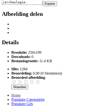
Kopieer
Afbeelding delen
Details
Resolutie:
250x199
Downloads:
0
Bestandsgrootte:
11.4 KB
Hits:
1284
Beoordeling:
0.00 (0 Stem(men))
Beoordeel afbeelding
:
Home
Populaire Categorieën
Populaire Gifs