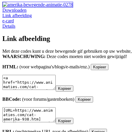
Downloaden
Link afbeelding
e-card
Details
Link afbeelding
Met deze codes kunt u deze bewegende gif gebruiken op uw website,
WAARSCHUWING:
Deze codes moeten niet worden gewijzigd!
HTML:
(voor webpagina's/blogs/e-mails/enz.)
Kopieer
Kopieer
BBCode:
(voor forums/gastenboeken)
Kopieer
Kopieer
URL:
(rechtstreekse URL naar de afbeelding)
Kopieer