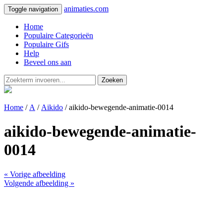
animaties.com
Toggle navigation
Home
Populaire Categorieën
Populaire Gifs
Help
Beveel ons aan
Zoeken
Home
/
A
/
Aikido
/ aikido-bewegende-animatie-0014
aikido-bewegende-animatie-
0014
« Vorige afbeelding
Volgende afbeelding »