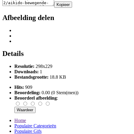
Kopieer
Afbeelding delen
Details
Resolutie:
298x229
Downloads:
1
Bestandsgrootte:
18.8 KB
Hits:
909
Beoordeling:
0.00 (0 Stem(men))
Beoordeel afbeelding
:
Home
Populaire Categorieën
Populaire Gifs