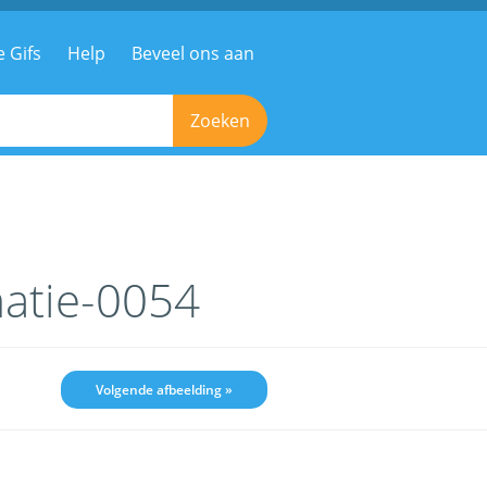
e Gifs
Help
Beveel ons aan
Zoeken
atie-0054
Volgende afbeelding »