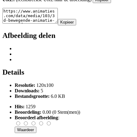
Kopieer
Afbeelding delen
Details
Resolutie:
120x100
Downloads:
5
Bestandsgrootte:
6.0 KB
Hits:
1259
Beoordeling:
0.00 (0 Stem(men))
Beoordeel afbeelding
: