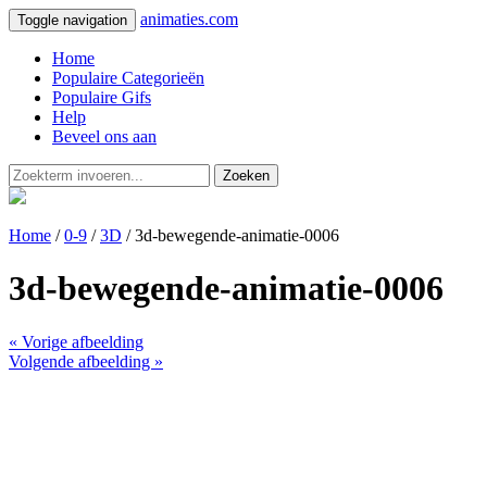
animaties.com
Toggle navigation
Home
Populaire Categorieën
Populaire Gifs
Help
Beveel ons aan
Zoeken
Home
/
0-9
/
3D
/ 3d-bewegende-animatie-0006
3d-bewegende-animatie-0006
« Vorige afbeelding
Volgende afbeelding »