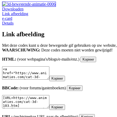
Downloaden
Link afbeelding
e-card
Details
Link afbeelding
Met deze codes kunt u deze bewegende gif gebruiken op uw website,
WAARSCHUWING:
Deze codes moeten niet worden gewijzigd!
HTML:
(voor webpagina's/blogs/e-mails/enz.)
Kopieer
Kopieer
BBCode:
(voor forums/gastenboeken)
Kopieer
Kopieer
URL:
(rechtstreekse URL naar de afbeelding)
Kopieer