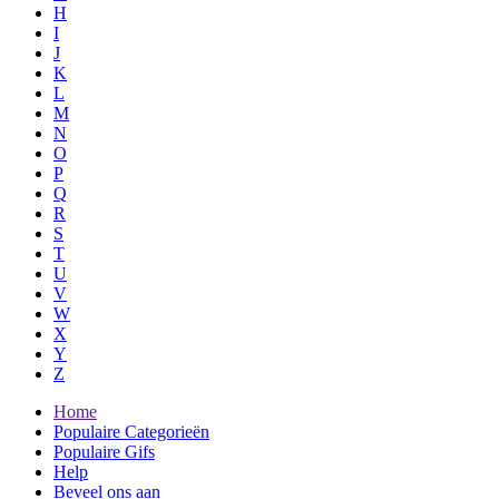
H
I
J
K
L
M
N
O
P
Q
R
S
T
U
V
W
X
Y
Z
Home
Populaire Categorieën
Populaire Gifs
Help
Beveel ons aan