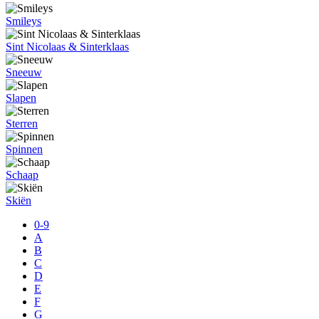
Smileys
Sint Nicolaas & Sinterklaas
Sneeuw
Slapen
Sterren
Spinnen
Schaap
Skiën
0-9
A
B
C
D
E
F
G