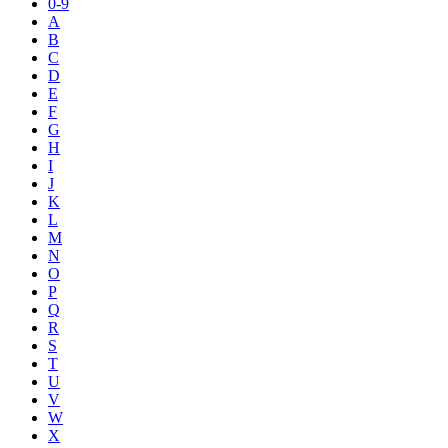
0-9
A
B
C
D
E
F
G
H
I
J
K
L
M
N
O
P
Q
R
S
T
U
V
W
X