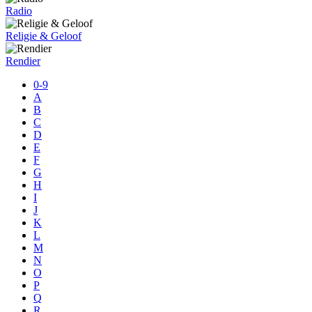
Radio
Religie & Geloof
Rendier
0-9
A
B
C
D
E
F
G
H
I
J
K
L
M
N
O
P
Q
R