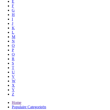
E
F
G
H
I
J
K
L
M
N
O
P
Q
R
S
T
U
V
W
X
Y
Z
Home
Populaire Categorieën