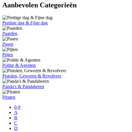
Aanbevolen Categorieën
Prettige dag & Fijne dag
Paarden
Pasen
Pijlen
Politie & Agenten
Pistolen, Geweren & Revolvers
Panda's & Pandaberen
Piraten
0-9
A
B
C
D