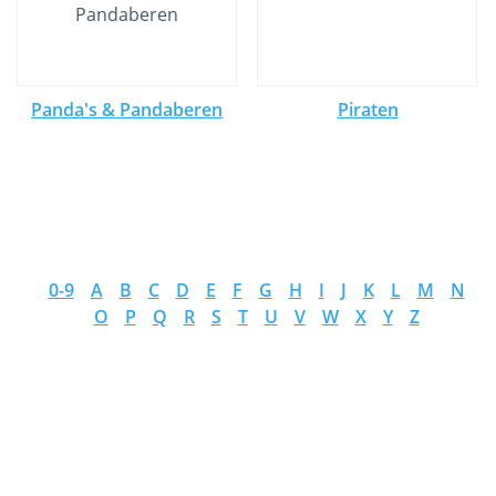
Panda's & Pandaberen
Piraten
0-9
A
B
C
D
E
F
G
H
I
J
K
L
M
N
O
P
Q
R
S
T
U
V
W
X
Y
Z