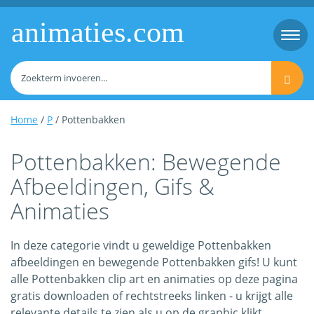
animaties.com
Togg
navi
Home
/
P
/ Pottenbakken
Pottenbakken: Bewegende
Afbeeldingen, Gifs &
Animaties
In deze categorie vindt u geweldige Pottenbakken
afbeeldingen en bewegende Pottenbakken gifs! U kunt
alle Pottenbakken clip art en animaties op deze pagina
gratis downloaden of rechtstreeks linken - u krijgt alle
relevante details te zien als u op de graphic klikt.