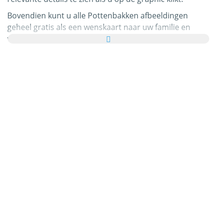
Bovendien kunt u alle Pottenbakken afbeeldingen
geheel gratis als een wenskaart naar uw familie en
vrienden sturen en zelfs een persoonlijke boodschap
toevoegen aan uw persoonlijke e-card.
Alle bewegende Pottenbakken gifs en Pottenbakken
plaatjes in deze categorie zijn 100% gratis en er zijn dus
geen kosten verbonden aan het gebruik ervan. In ruil
daarvoor willen wij graag
dat u ons aanbeveelt
op uw
webpagina of blog. U kunt hierover meer vinden in
onze
helpsectie
.