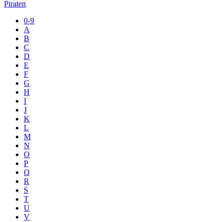
Piraten
0-9
A
B
C
D
E
F
G
H
I
J
K
L
M
N
O
P
Q
R
S
T
U
V