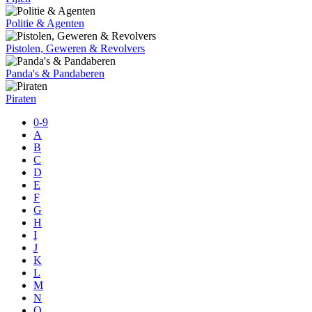
Politie & Agenten
Pistolen, Geweren & Revolvers
Panda's & Pandaberen
Piraten
0-9
A
B
C
D
E
F
G
H
I
J
K
L
M
N
O