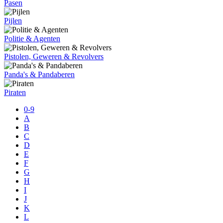
Pasen
Pijlen
Politie & Agenten
Pistolen, Geweren & Revolvers
Panda's & Pandaberen
Piraten
0-9
A
B
C
D
E
F
G
H
I
J
K
L